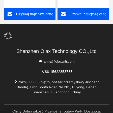
4G z gniazdem karty SIM
LTE Czarny 1800mhz
5000 mah 300 mb/s
2100mhz 2600mhz
Uzyskaj najlepszą cenę
Uzyskaj najlepszą cenę
Shenzhen Olax Technology CO.,Ltd
anna@olaxwifi.com
86-15622853785
Pokój 6008, 6 piętro, obszar przemysłowy Jincheng
(Baode), Lixin South Road No.201, Fuyong, Baoan,
Shenzhen. Guangdong, Chiny
Chiny Dobra jakość Przenośne routery Wi-Fi Dostawca.