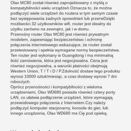
Olax MC80 został również zaprojektowany z myślą o
kompatybilności wielu urządzeń.Oznacza to, że można
podłączyć wiele urządzeń do routera w tym samym czasie
bez występowania żadnych spowolnień lub przerwDzięki
możliwości 32 użytkowników wifi, router jest idealny do
użytku zarówno na zewnątrz, jak i w domu.
Przenośny router Olax MC80 jest również prywatnym
modelem, zapewniając bezpieczeństwo i ochronę
połączenia internetowego.wskazujące, że router został
przetestowany i spełnia wymagane normy bezpieczeństwa.
Ten router jest wykonany w Guangdong i ma minimalną
ilość zamówienia, która jest negocjowalna. Cena jest
również negocjowalna, a warunki płatności obejmują
Western Union, T / T i D / P.Zdolność dostaw tego produktu
wynosi 10000 sztuk/miesiąc, a czas dostawy wynosi 7 dni
roboczych.
Oprócz przenośności i kompatybilności z wieloma
urządzeniami, Olax WD680 posiada również cztery porty
LAN, co ułatwia podłączenie urządzeń, które wymagają
przewodowego połączenia z Internetem.Czy należy
podłączyć komputer stacjonarny, konsole do gier, lub
innego urządzenia, Olax WD680 ma Cię pod opieką.