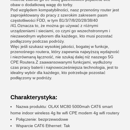
obaw o dodatkową wagę do torby.
Pod względem kompatybilności, nasz przenośny router jest
zaprojektowany do pracy z szerokim zakresem pasm
częstotliwości FDD, w tym B1/3/7/8/20/28/38/40
/41.Oznacza to, że można go używać z różnymi
urządzeniami i sieciami, co czyni go wszechstronnym i
niezawodnym wyborem dla każdego, kto musi pozostać
podłączony podczas podróży.
Więc jeśli szukasz wysokiej jakości, bogatej w funkcje,
przenośnego routera, który zapewnia najwyższą wydajność
i niezrównaną łączność, nie szukaj dalej niż naszego 5G
CPE Routera.Z zaawansowanymi funkcjami, wydłużony
czas pracy baterii i najnowocześniejsza technologia, jest to
idealny wybór dla każdego, kto potrzebuje pozostać
podłączony w podróży.
Charakterystyka:
Nazwa produktu: OLAX MC80 5000mah CAT6 smart
home indoor wireless 4g lte wifi CPE modem 4g wifi routery
Połączenie: bezprzewodowe
Wsparcie CAT6 Ethernet: Tak