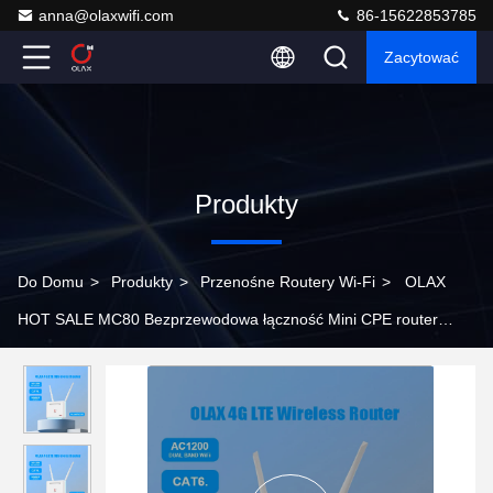
anna@olaxwifi.com
86-15622853785
Zacytować
Produkty
Do Domu
>
Produkty
>
Przenośne Routery Wi-Fi
>
OLAX
HOT SALE MC80 Bezprzewodowa łączność Mini CPE router
Status produktów