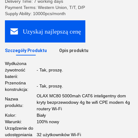
Delivery Time: 7 working days
Payment Terms: Western Union, T/T, D/P
Supply Ability: 10000pcs/month
Uzyskaj najlepszą cenę
Szczegóły Produktu
Opis produktu
Wydłużona
żywotność
- Tak, proszę.
baterii:
Przenośna
- Tak, proszę.
konstrukcja:
OLAX MC80 5000mah CAT6 inteligentny dom
Nazwa
kryty bezprzewodowy 4g lte wifi CPE modem 4g
produktu:
routery Wi-Fi
Kolor:
Biały
Warunki:
100% nowy
Urządzenie do
udostępniania
32 użytkowników Wi-Fi