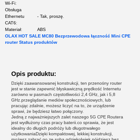
Wi-Fi:
Obsługa
Ethernetu
- Tak, proszę.
CAT6:
Materiał:
ABS
OLAX HOT SALE MC80 Bezprzewodowa łączność Mini CPE
router Status produktów
Opis produktu:
Dzięki zaawansowanej konstrukcji, ten przenośny router
jest w stanie zapewnić błyskawiczną prędkość Internetu
zarówno w pasmach częstotliwości 2,4 GHz, jak i 5,8
GHz.przeglądanie mediów społecznościowych, lub
pracując zdalnie, możesz liczyć na to, że urządzenie
sprawi, że będziesz łatwo połączony.
Jedną z najważniejszych zalet naszego 5G CPE Routera
jest wydłużony czas pracy baterii.co sprawia, że jest
idealny do długich podróży lub długotrwałego
użytkowaniaDzięki kompaktowej, lekkiej konstrukcji,
możesz zabrać go ze sobą gdziekolwiek pójdziesz bez