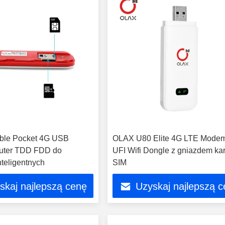
ble Pocket 4G USB
OLAX U80 Elite 4G LTE Mode
ter TDD FDD do
UFI Wifi Dongle z gniazdem kar
nteligentnych
SIM
skaj najlepszą cenę
Uzyskaj najlepszą 