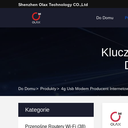
Shenzhen Olax Technology CO.,Ltd
Do Domu
P
Kluc
D
Do Domu
>
Produkty
>
4g Usb Modem Producent Interneto
Kategorie
Przenośne Routery Wi-Fi
(38)