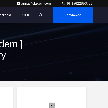
anna@olaxwifi.com
86-15622853785
arzenia
Zacytować
Polish
dem ]
ty