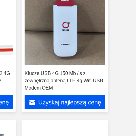
2.4G
Klucze USB 4G 150 Mb / s z
w
zewnętrzną anteną LTE 4g Wifi USB
Modem OEM
cenę
Uzyskaj najlepszą cenę