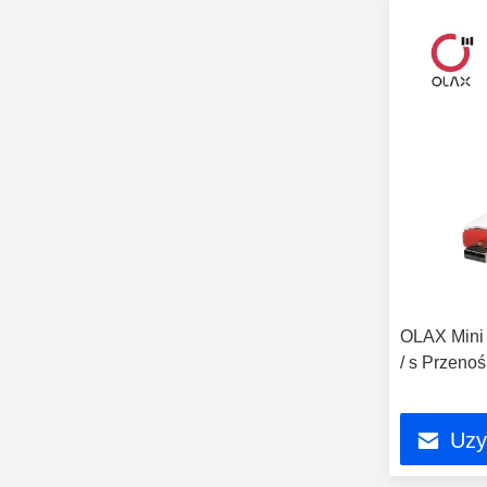
OLAX Mini
/ s Przen
Uzy