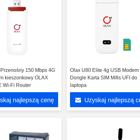
Przenośny 150 Mbps 4G
Olax U80 Elite 4g USB Modem
m kieszonkowy OLAX
Dongle Karta SIM Mifis UFI do
 Wi-Fi Router
laptopa
skaj najlepszą cenę
Uzyskaj najlepszą 