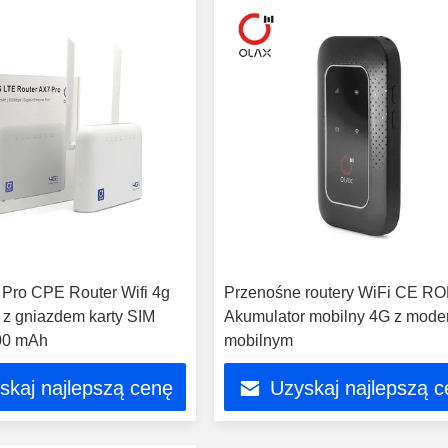
Pro CPE Router Wifi 4g
Przenośne routery WiFi CE R
z gniazdem karty SIM
Akumulator mobilny 4G z mo
00 mAh
mobilnym
skaj najlepszą cenę
Uzyskaj najlepszą 