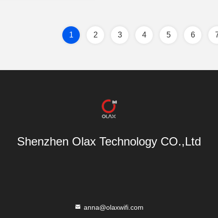
1
2
3
4
5
6
Shenzhen Olax Technology CO.,Ltd
anna@olaxwifi.com