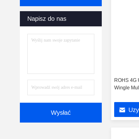
Napisz do nas
ROHS 4G U
Wingle Mul
Uzy
Wysłać