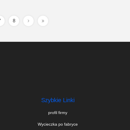
7
8
Szybkie Linki
profil firmy
Wycieczka po fabryce