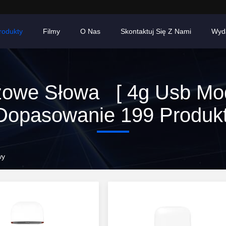
rodukty
Filmy
O Nas
Skontaktuj Się Z Nami
Wyd
zowe Słowa [ 4g Usb Mo
opasowanie 199 Produk
wy