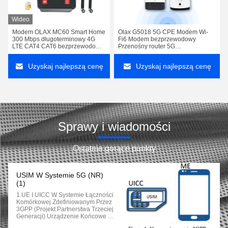
Wideo
Modem OLAX MC60 Smart Home
Olax G5018 5G CPE Modem Wi-
300 Mbps długoterminowy 4G
Fi6 Modem bezprzewodowy
LTE CAT4 CAT6 bezprzewodowy
Przenośny router 5G
router wifi 4G ze slotem do karty
bezprzewodowy Wi-Fi z gniazdem
SIM
do karty SIM
Uzyskaj najlepszą cenę
Uzyskaj najlepszą cenę
Sprawy i wiadomości
Ostatnie gorące punkty
USIM W Systemie 5G (NR)
(1)
1.UE I UICC W Systemie Łączności
Komórkowej Zdefiniowanym Przez
3GPP (projekt Partnerstwa Trzeciej
Generacji) Urządzenie Końcowe U
Żytkownika (UE) Składa Się Z:ME