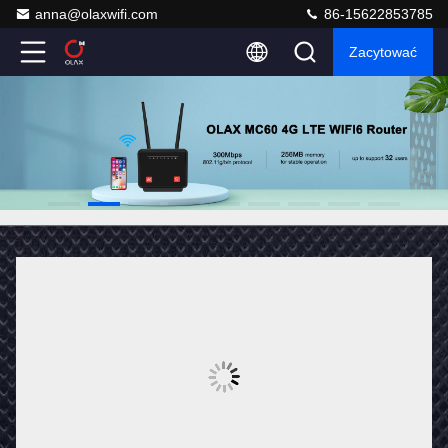
anna@olaxwifi.com
86-15622853785
Zacytować