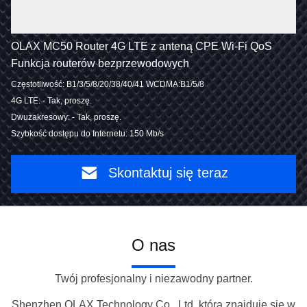
OLAX MC50 Router 4G LTE z anteną CPE Wi-Fi QoS
Funkcja routerów bezprzewodowych
Częstotliwość: B1/3/5/8/20/38/40/41 WCDMA:B1/5/8
4G LTE: - Tak, proszę.
Dwuzakresowy: - Tak, proszę.
Szybkość dostępu do Internetu: 150 Mb/s
Skontaktuj się teraz
O nas
Twój profesjonalny i niezawodny partner.
Shenzhen OLAX Technology Co., Ltd, która znajduje się w