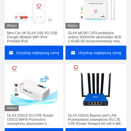
Wideo
Wideo
Mini Car Ufi OLAX U90 4G USB
OLAX MC80 CAT6 podwójne
Dongle Modem WiFi IPv4
anteny 5000mAh akumulator B28
Protokół IPv6
2.4G&5.8G bezprzewodowy most
obejście karty SIM 4G LTE WiFi
routery
Uzyskaj najlepszą cenę
Uzyskaj najlepszą cenę
Wideo
OLAX G5010 5G CPE Router
OLAX G5016 Bypass port LAN
G5010 WiFi6 Przenośny
Przemysłowy zewnętrzny 5G LTE
zewnętrzny akumulator o
CPE Router Hotspot 4G wifi 6 Wifi
pojemności 4000 mAh Router 5G
Router ze slotem do karty SIM