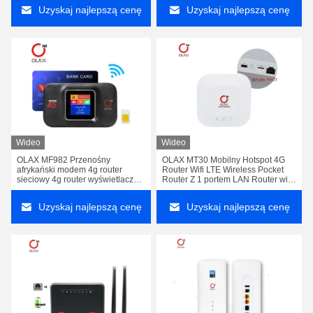
ze slotem do karty SIM
Uzyskaj najlepszą cenę
Uzyskaj najlepszą cenę
Wideo
Wideo
OLAX MF982 Przenośny
OLAX MT30 Mobilny Hotspot 4G
afrykański modem 4g router
Router Wifi LTE Wireless Pocket
sieciowy 4g router wyświetlacz
Router Z 1 portem LAN Router wifi
LCD kieszonkowy wifi Bypass wi-
z gniazdem do karty SIM
fi mini modem CPE
Uzyskaj najlepszą cenę
Uzyskaj najlepszą cenę