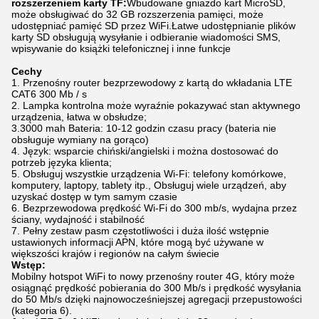
rozszerzeniem karty TF:
Wbudowane gniazdo kart MicroSD,
może obsługiwać do 32 GB rozszerzenia pamięci, może
udostępniać pamięć SD przez WiFi.Łatwe udostępnianie plików
karty SD obsługują wysyłanie i odbieranie wiadomości SMS,
wpisywanie do książki telefonicznej i inne funkcje
Cechy
1. Przenośny router bezprzewodowy z kartą do wkładania LTE
CAT6 300 Mb / s
2. Lampka kontrolna może wyraźnie pokazywać stan aktywnego
urządzenia, łatwa w obsłudze;
3.3000 mah Bateria: 10-12 godzin czasu pracy (bateria nie
obsługuje wymiany na gorąco)
4. Język: wsparcie chiński/angielski i można dostosować do
potrzeb języka klienta;
5. Obsługuj wszystkie urządzenia Wi-Fi: telefony komórkowe,
komputery, laptopy, tablety itp., Obsługuj wiele urządzeń, aby
uzyskać dostęp w tym samym czasie
6. Bezprzewodowa prędkość Wi-Fi do 300 mb/s, wydajna przez
ściany, wydajność i stabilność
7. Pełny zestaw pasm częstotliwości i duża ilość wstępnie
ustawionych informacji APN, które mogą być używane w
większości krajów i regionów na całym świecie
Wstęp:
Mobilny hotspot WiFi to nowy przenośny router 4G, który może
osiągnąć prędkość pobierania do 300 Mb/s i prędkość wysyłania
do 50 Mb/s dzięki najnowocześniejszej agregacji przepustowości
(kategoria 6).