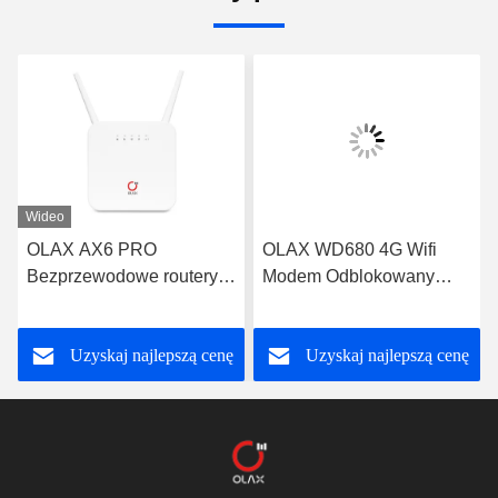
Wideo
OLAX AX6 PRO
OLAX WD680 4G Wifi
Bezprzewodowe routery
Modem Odblokowany
Wifi 4000mah Obsługa
przenośny router Mini 4g
routerów VPN 4G Wifi
Lte Cat4 150m
Uzyskaj najlepszą cenę
Uzyskaj najlepszą cenę
B2/3/4/5/7/8/13/28ab