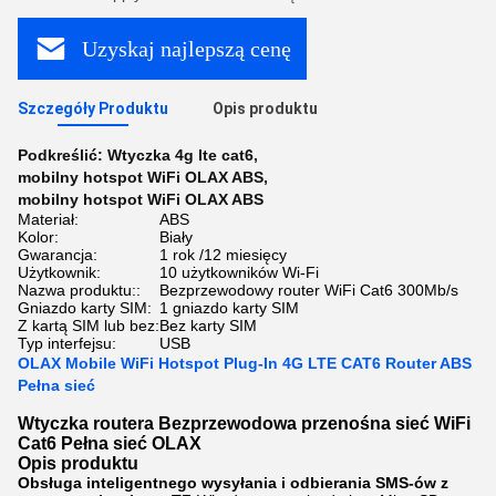
Uzyskaj najlepszą cenę
Szczegóły Produktu
Opis produktu
Podkreślić:
Wtyczka 4g lte cat6
,
mobilny hotspot WiFi OLAX ABS
,
mobilny hotspot WiFi OLAX ABS
Materiał:
ABS
Kolor:
Biały
Gwarancja:
1 rok /12 miesięcy
Użytkownik:
10 użytkowników Wi-Fi
Nazwa produktu::
Bezprzewodowy router WiFi Cat6 300Mb/s
Gniazdo karty SIM:
1 gniazdo karty SIM
Z kartą SIM lub bez:
Bez karty SIM
Typ interfejsu:
USB
OLAX Mobile WiFi Hotspot Plug-In 4G LTE CAT6 Router ABS
Pełna sieć
Wtyczka routera Bezprzewodowa przenośna sieć WiFi
Cat6 Pełna sieć OLAX
Opis produktu
Obsługa inteligentnego wysyłania i odbierania SMS-ów z