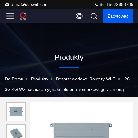
anna@olaxwifi.com
86-15622853785
Zacytować
Produkty
Do Domu
>
Produkty
>
Bezprzewodowe Routery Wi-Fi
>
2G
3G 4G Wzmacniacz sygnału telefonu komórkowego z anteną
900mhz 1800mhz 2100mhz