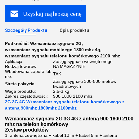
Uzyskaj najlepszą cenę
Szczegóły Produktu
Opis produktu
Podkreślić:
Wzmacniacz sygnału 2G
,
wzmacniacz sygnału mobilnego 1800 mhz 4g
,
wzmacniacz sygnału telefonu komórkowego 2100 mhz
Aplikacja:
Zasięg sygnału wewnętrznego
Rodzaj towarów:
NA MAGAZYNIE
Wbudowana zapora lub
TAK
nie:
Zasięg sygnału 300-500 metrów
Strefa pokrycia:
kwadratowych
Waga produktu:
2,5-3 kg
Zakres częstotliwości:
900 1800 2100 mhz
2G 3G 4G Wzmacniacz sygnału telefonu komórkowego z
anteną 900mhz 1800mhz 2100mhz
Wzmacniacz sygnału 2G 3G 4G z anteną 900 1800 2100
mhz na telefon komórkowy
Zestaw produktów
1. antena zewnętrzna + kabel 10 m + kabel 5 m + antena