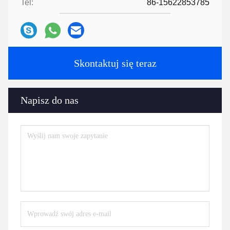
Tel:
86-15622853785
Skontaktuj się teraz
Napisz do nas