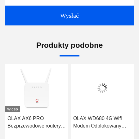
Wysłać
Produkty podobne
Wideo
OLAX AX6 PRO
OLAX WD680 4G Wifi
Bezprzewodowe routery
Modem Odblokowany
Wifi 4000mah Obsługa
przenośny router Mini 4g