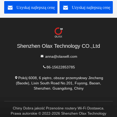
routerów VPN 4G Wifi
Lte Cat4 150m
Uzyskaj najlepszą cenę
Uzyskaj najlepszą cenę
B2/3/4/5/7/8/13/28ab
Shenzhen Olax Technology CO.,Ltd
anna@olaxwifi.com
86-15622853785
Pokój 6008, 6 piętro, obszar przemysłowy Jincheng
(Baode), Lixin South Road No.201, Fuyong, Baoan,
Shenzhen. Guangdong, Chiny
Chiny Dobra jakość Przenośne routery Wi-Fi Dostawca.
Prawa autorskie © 2022-2026 Shenzhen Olax Technology