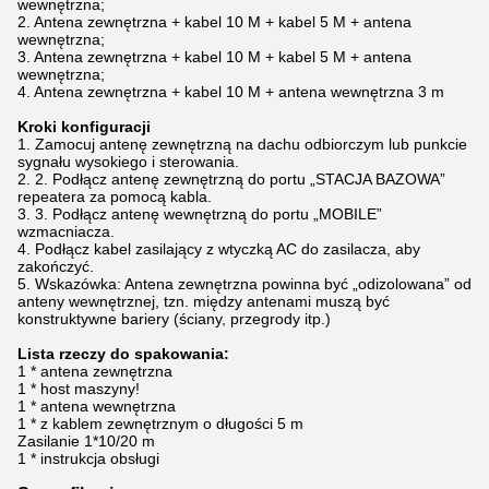
wewnętrzna;
2. Antena zewnętrzna + kabel 10 M + kabel 5 M + antena
wewnętrzna;
3. Antena zewnętrzna + kabel 10 M + kabel 5 M + antena
wewnętrzna;
4. Antena zewnętrzna + kabel 10 M + antena wewnętrzna 3 m
Kroki konfiguracji
1. Zamocuj antenę zewnętrzną na dachu odbiorczym lub punkcie
sygnału wysokiego i sterowania.
2. 2. Podłącz antenę zewnętrzną do portu „STACJA BAZOWA”
repeatera za pomocą kabla.
3. 3. Podłącz antenę wewnętrzną do portu „MOBILE”
wzmacniacza.
4. Podłącz kabel zasilający z wtyczką AC do zasilacza, aby
zakończyć.
5. Wskazówka: Antena zewnętrzna powinna być „odizolowana” od
anteny wewnętrznej, tzn. między antenami muszą być
konstruktywne bariery (ściany, przegrody itp.)
Lista rzeczy do spakowania:
1 * antena zewnętrzna
1 * host maszyny!
1 * antena wewnętrzna
1 * z kablem zewnętrznym o długości 5 m
Zasilanie 1*10/20 m
1 * instrukcja obsługi