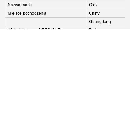
Nazwa marki
Olax
Miejsce pochodzenia
Chiny
Guangdong
Wskaźnik transmisji 5G Wi-Fi
Żadnego
Nazwa produktu
Router WiFi 4G
Sieć
B1/3/7/8/20/28/38/40/
Użytkownik
32Użytkownik
Prędkość
300 Mbps
Zestaw chipów
ZTE ZX297520V3
Antenna
Antenna zewnętrzna 2
Gniazdo do kart SIM
Wsparcie 1 karty SIM
Port Lan
2
Port Wan
1
Certyfikacja
FCC
Opakowanie i dostawa