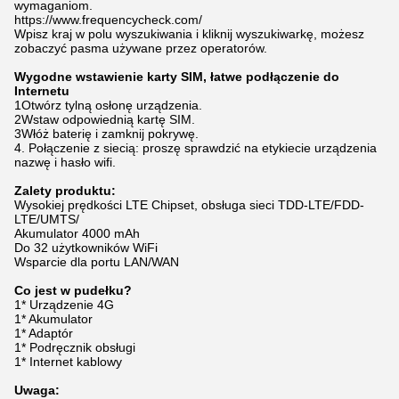
wymaganiom.
https://www.frequencycheck.com/
Wpisz kraj w polu wyszukiwania i kliknij wyszukiwarkę, możesz
zobaczyć pasma używane przez operatorów.
Wygodne wstawienie karty SIM, łatwe podłączenie do
Internetu
1Otwórz tylną osłonę urządzenia.
2Wstaw odpowiednią kartę SIM.
3Włóż baterię i zamknij pokrywę.
4. Połączenie z siecią: proszę sprawdzić na etykiecie urządzenia
nazwę i hasło wifi.
Zalety produktu:
Wysokiej prędkości LTE Chipset, obsługa sieci TDD-LTE/FDD-
LTE/UMTS/
Akumulator 4000 mAh
Do 32 użytkowników WiFi
Wsparcie dla portu LAN/WAN
Co jest w pudełku?
1* Urządzenie 4G
1* Akumulator
1* Adaptór
1* Podręcznik obsługi
1* Internet kablowy
Uwaga: