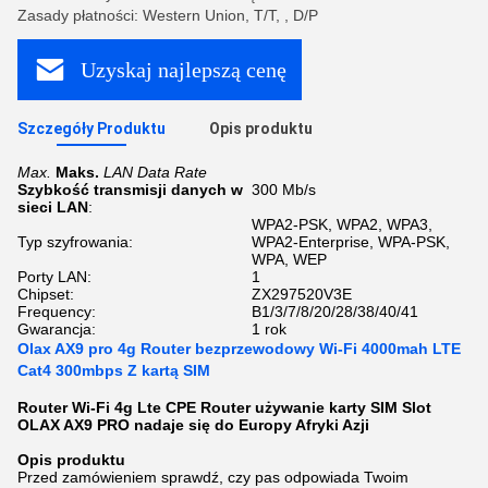
Zasady płatności: Western Union, T/T, , D/P
Uzyskaj najlepszą cenę
Szczegóły Produktu
Opis produktu
Max.
Maks.
LAN Data Rate
Szybkość transmisji danych w
300 Mb/s
sieci LAN
:
WPA2-PSK, WPA2, WPA3,
Typ szyfrowania:
WPA2-Enterprise, WPA-PSK,
WPA, WEP
Porty LAN:
1
Chipset:
ZX297520V3E
Frequency:
B1/3/7/8/20/28/38/40/41
Gwarancja:
1 rok
Olax AX9 pro 4g Router bezprzewodowy Wi-Fi 4000mah LTE
Cat4 300mbps Z kartą SIM
Router Wi-Fi 4g Lte CPE Router używanie karty SIM Slot
OLAX AX9 PRO nadaje się do Europy Afryki Azji
Opis produktu
Przed zamówieniem sprawdź, czy pas odpowiada Twoim