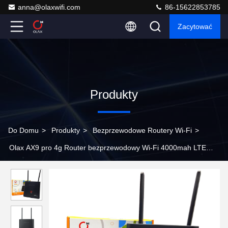
anna@olaxwifi.com
86-15622853785
Zacytować
Produkty
Do Domu
>
Produkty
>
Bezprzewodowe Routery Wi-Fi
>
Olax AX9 pro 4g Router bezprzewodowy Wi-Fi 4000mah LTE
Cat4 300mbps Z kartą SIM