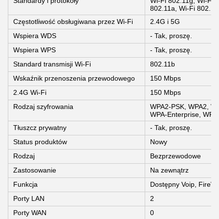
Standardy i protokoły
Wi-Fi 802.11g, Wi-Fi 
802.11a, Wi-Fi 802.11
Częstotliwość obsługiwana przez Wi-Fi
2.4G i 5G
Wspiera WDS
- Tak, proszę.
Wspiera WPS
- Tak, proszę.
Standard transmisji Wi-Fi
802.11b
Wskaźnik przenoszenia przewodowego
150 Mbps
2.4G Wi-Fi
150 Mbps
Rodzaj szyfrowania
WPA2-PSK, WPA2, WP
WPA-Enterprise, WPA
Tłuszcz prywatny
- Tak, proszę.
Status produktów
Nowy
Rodzaj
Bezprzewodowe
Zastosowanie
Na zewnątrz
Funkcja
Dostępny Voip, FireW
Porty LAN
2
Porty WAN
0