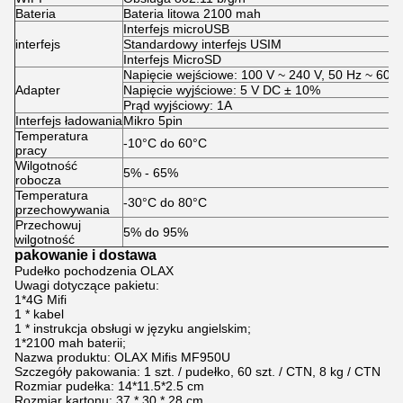
Bateria
Bateria litowa 2100 mah
Interfejs microUSB
interfejs
Standardowy interfejs USIM
Interfejs MicroSD
Napięcie wejściowe: 100 V ~ 240 V, 50 Hz ~ 60 
Adapter
Napięcie wyjściowe: 5 V DC ± 10%
Prąd wyjściowy: 1A
Interfejs ładowania
Mikro 5pin
Temperatura
-10°C do 60°C
pracy
Wilgotność
5% - 65%
robocza
Temperatura
-30°C do 80°C
przechowywania
Przechowuj
5% do 95%
wilgotność
pakowanie i dostawa
Pudełko pochodzenia OLAX
Uwagi dotyczące pakietu:
1*4G Mifi
1 * kabel
1 * instrukcja obsługi w języku angielskim;
1*2100 mah baterii;
Nazwa produktu: OLAX Mifis MF950U
Szczegóły pakowania: 1 szt. / pudełko, 60 szt. / CTN, 8 kg / CTN
Rozmiar pudełka: 14*11.5*2.5 cm
Rozmiar kartonu: 37 * 30 * 28 cm