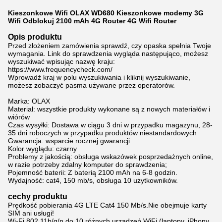
Kieszonkowe Wifi OLAX WD680 Kieszonkowe modemy 3G
Wifi Odblokuj 2100 mAh 4G Router 4G Wifi Router
Opis produktu
Przed złożeniem zamówienia sprawdź, czy opaska spełnia Twoje
wymagania. Link do sprawdzenia wygląda następująco, możesz
wyszukiwać wpisując nazwę kraju:
https://www.frequencycheck.com/
Wprowadź kraj w polu wyszukiwania i kliknij wyszukiwanie,
możesz zobaczyć pasma używane przez operatorów.
Marka: OLAX
Materiał: wszystkie produkty wykonane są z nowych materiałów i
wiórów
Czas wysyłki: Dostawa w ciągu 3 dni w przypadku magazynu, 28-
35 dni roboczych w przypadku produktów niestandardowych
Gwarancja: wsparcie rocznej gwarancji
Kolor wyglądu: czarny
Problemy z jakością: obsługa wskazówek posprzedażnych online,
w razie potrzeby zdalny komputer do sprawdzenia;
Pojemność baterii: Z baterią 2100 mAh na 6-8 godzin.
Wydajność: cat4, 150 mb/s, obsługa 10 użytkowników.
cechy produktu
Prędkość pobierania 4G LTE Cat4 150 Mb/s.Nie obejmuje karty
SIM ani usługi!
Wi-Fi 802.11b/g/n.do 10 różnych urządzeń WiFi (laptopy, iPhony,