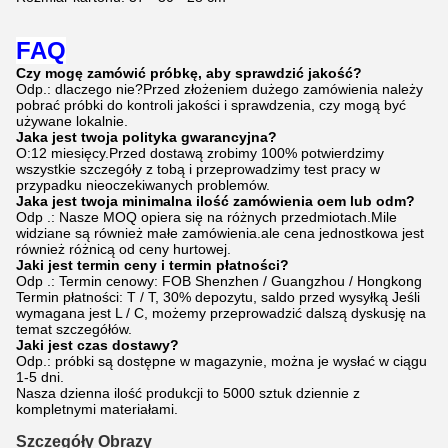
FAQ
Czy mogę zamówić próbkę, aby sprawdzić jakość?
Odp.: dlaczego nie?Przed złożeniem dużego zamówienia należy
pobrać próbki do kontroli jakości i sprawdzenia, czy mogą być
używane lokalnie.
Jaka jest twoja polityka gwarancyjna?
O:12 miesięcy.Przed dostawą zrobimy 100% potwierdzimy
wszystkie szczegóły z tobą i przeprowadzimy test pracy w
przypadku nieoczekiwanych problemów.
Jaka jest twoja minimalna ilość zamówienia oem lub odm?
Odp .: Nasze MOQ opiera się na różnych przedmiotach.Mile
widziane są również małe zamówienia.ale cena jednostkowa jest
również różnicą od ceny hurtowej.
Jaki jest termin ceny i termin płatności?
Odp .: Termin cenowy: FOB Shenzhen / Guangzhou / Hongkong
Termin płatności: T / T, 30% depozytu, saldo przed wysyłką Jeśli
wymagana jest L / C, możemy przeprowadzić dalszą dyskusję na
temat szczegółów.
Jaki jest czas dostawy?
Odp.: próbki są dostępne w magazynie, można je wysłać w ciągu
1-5 dni.
Nasza dzienna ilość produkcji to 5000 sztuk dziennie z
kompletnymi materiałami.
Szczegóły Obrazy