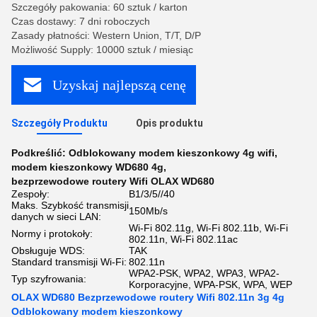
Szczegóły pakowania: 60 sztuk / karton
Czas dostawy: 7 dni roboczych
Zasady płatności: Western Union, T/T, D/P
Możliwość Supply: 10000 sztuk / miesiąc
Uzyskaj najlepszą cenę
Szczegóły Produktu
Opis produktu
Podkreślić:
Odblokowany modem kieszonkowy 4g wifi
,
modem kieszonkowy WD680 4g
,
bezprzewodowe routery Wifi OLAX WD680
Zespoły:
B1/3/5//40
Maks. Szybkość transmisji
150Mb/s
danych w sieci LAN:
Wi-Fi 802.11g, Wi-Fi 802.11b, Wi-Fi
Normy i protokoły:
802.11n, Wi-Fi 802.11ac
Obsługuje WDS:
TAK
Standard transmisji Wi-Fi:
802.11n
WPA2-PSK, WPA2, WPA3, WPA2-
Typ szyfrowania:
Korporacyjne, WPA-PSK, WPA, WEP
OLAX WD680 Bezprzewodowe routery Wifi 802.11n 3g 4g
Odblokowany modem kieszonkowy