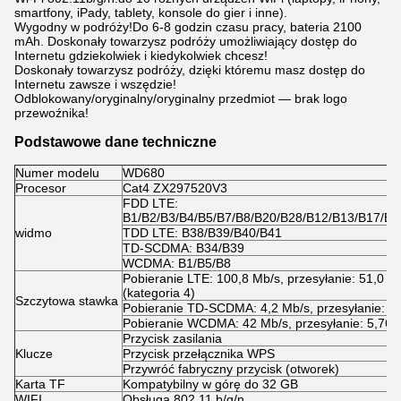
smartfony, iPady, tablety, konsole do gier i inne).
Wygodny w podróży!Do 6-8 godzin czasu pracy, bateria 2100
mAh. Doskonały towarzysz podróży umożliwiający dostęp do
Internetu gdziekolwiek i kiedykolwiek chcesz!
Doskonały towarzysz podróży, dzięki któremu masz dostęp do
Internetu zawsze i wszędzie!
Odblokowany/oryginalny/oryginalny przedmiot — brak logo
przewoźnika!
Podstawowe dane techniczne
Numer modelu
WD680
Procesor
Cat4 ZX297520V3
FDD LTE:
B1/B2/B3/B4/B5/B7/B8/B20/B28/B12/B13/B17/B6
widmo
TDD LTE: B38/B39/B40/B41
TD-SCDMA: B34/B39
WCDMA: B1/B5/B8
Pobieranie LTE: 100,8 Mb/s, przesyłanie: 51,0 M
(kategoria 4)
Szczytowa stawka
Pobieranie TD-SCDMA: 4,2 Mb/s, przesyłanie: 2
Pobieranie WCDMA: 42 Mb/s, przesyłanie: 5,76 
Przycisk zasilania
Klucze
Przycisk przełącznika WPS
Przywróć fabryczny przycisk (otworek)
Karta TF
Kompatybilny w górę do 32 GB
WIFI
Obsługa 802.11 b/g/n