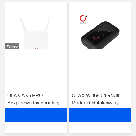
Wideo
OLAX AX6 PRO 
OLAX WD680 4G Wifi 
Bezprzewodowe routery 
Modem Odblokowany 
Wifi 4000mah Obsługa 
przenośny router Mini 4g 
routerów VPN 4G Wifi 
Lte Cat4 150m
B2/3/4/5/7/8/13/28ab