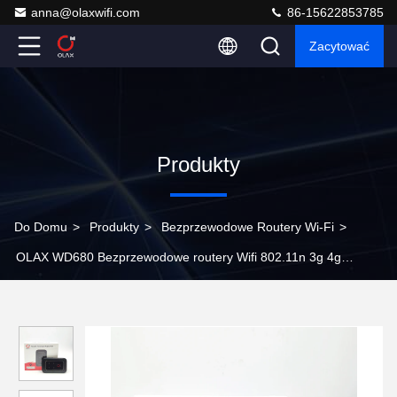
anna@olaxwifi.com
86-15622853785
Zacytować
Produkty
Do Domu
>
Produkty
>
Bezprzewodowe Routery Wi-Fi
>
OLAX WD680 Bezprzewodowe routery Wifi 802.11n 3g 4g
Odblokowany modem kieszonkowy