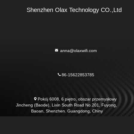
        Shenzhen Olax Technology CO.,Ltd

 anna@olaxwifi.com

86-15622853785

Pokój 6008, 6 piętro, obszar przemysłowy 
Jincheng (Baode), Lixin South Road No.201, Fuyong, 
Baoan, Shenzhen. Guangdong, Chiny
