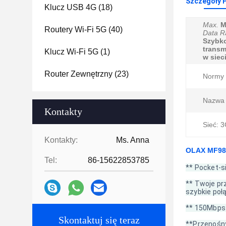
Szczegóły 
Klucz USB 4G
(18)
Max.
M
Routery Wi-Fi 5G
(40)
Data R
Szybk
transm
Klucz Wi-Fi 5G
(1)
w siec
Router Zewnętrzny
(23)
Normy i
Nazwa 
Kontakty
Sieć: 
Kontakty:
Ms. Anna
OLAX MF981
Tel:
86-15622853785
** Pocket-s
** Twoje pr
szybkie poł
** 150Mbps 
Skontaktuj się teraz
**Przenośny