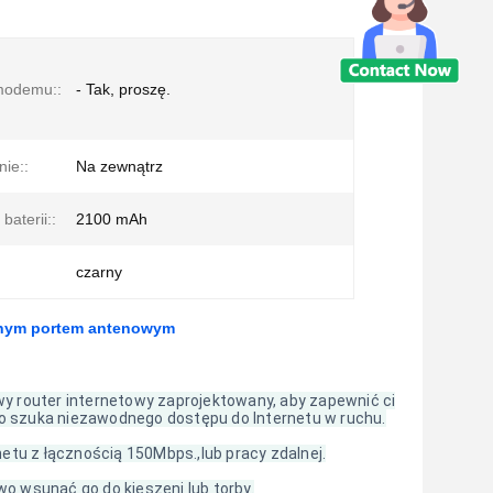
modemu::
- Tak, proszę.
ie::
Na zewnątrz
baterii::
2100 mAh
czarny
rznym portem antenowym
y router internetowy zaprojektowany, aby zapewnić ci
kto szuka niezawodnego dostępu do Internetu w ruchu.
etu z łącznością 150Mbps.,lub pracy zdalnej.
o wsunąć go do kieszeni lub torby.