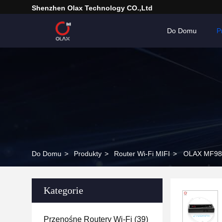
Shenzhen Olax Technology CO.,Ltd
Do Domu
P
Do Domu
>
Produkty
>
Router Wi-Fi MIFI
>
OLAX MF981
Kategorie
Przenośne Routery Wi-Fi
(39)