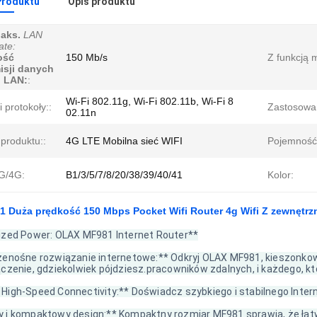
Produktu
Opis produktu
aks.
LAN
ate:
ość
150 Mb/s
Z funkcją 
isji danych
i LAN:
:
Wi-Fi 802.11g, Wi-Fi 802.11b, Wi-Fi 8
 protokoły::
Zastosowan
02.11n
produktu::
4G LTE Mobilna sieć WIFI
Pojemność 
3G/4G:
B1/3/5/7/8/20/38/39/40/41
Kolor:
 Duża prędkość 150 Mbps Pocket Wifi Router 4g Wifi Z zewnęt
ized Power: OLAX MF981 Internet Router**
zenośne rozwiązanie internetowe:** Odkryj OLAX MF981, kieszonkow
ączenie, gdziekolwiek pójdziesz.pracowników zdalnych, i każdego, 
High-Speed Connectivity:** Doświadcz szybkiego i stabilnego Intern
 i kompaktowy design:** Kompaktny rozmiar MF981 sprawia, że łatw