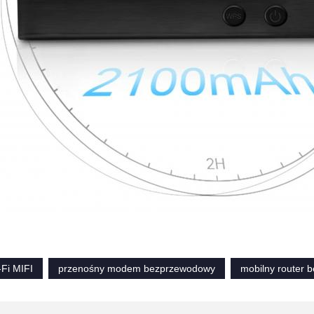
-Fi MIFI
przenośny modem bezprzewodowy
mobilny router 