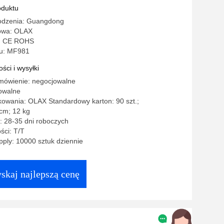
ym
oduktu
odzenia: Guangdong
owa: OLAX
o: CE ROHS
u: MF981
ści i wysyłki
mówienie: negocjowalne
owalne
kowania: OLAX Standardowy karton: 90 szt.;
cm; 12 kg
: 28-35 dni roboczych
ści: T/T
ply: 10000 sztuk dziennie
skaj najlepszą cenę