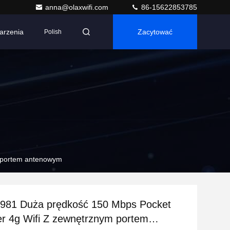
anna@olaxwifi.com
86-15622853785
arzenia
Zacytować
Polish
m portem antenowym
81 Duża prędkość 150 Mbps Pocket
er 4g Wifi Z zewnętrznym portem