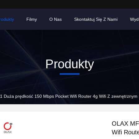
rodukty
Filmy
O Nas
Skontaktuj Się Z Nami
Wyd
Produkty
 Duża prędkość 150 Mbps Pocket Wifi Router 4g Wifi Z zewnętrzny
OLAX MF9
Wifi Rout