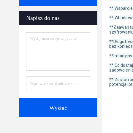
** Wsparcie
Napisz do nas
** Wbudowan
**Zaawanso
szyfrowani
**Długotrwa
bez koniecz
**Intuicyjn
** Co dosta
zadowolenie
** Zostań p
potencjał.p
Wysłać