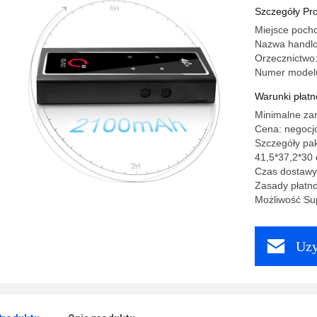
antenow
Szczegóły Pr
Miejsce poch
Nazwa handl
Orzecznictw
Numer model
Warunki płatno
Minimalne za
Cena: negocj
Szczegóły pa
41,5*37,2*30 
Czas dostawy
Zasady płatno
Możliwość Sup
Uzy