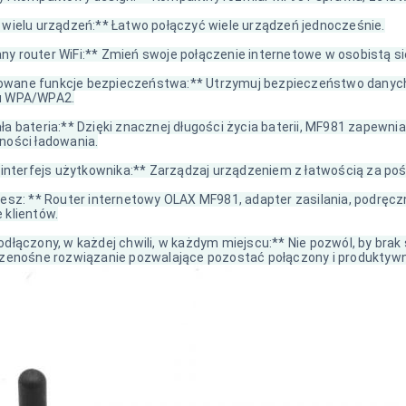
 wielu urządzeń:** Łatwo połączyć wiele urządzeń jednocześnie.
y router WiFi:** Zmień swoje połączenie internetowe w osobistą 
wane funkcje bezpieczeństwa:** Utrzymuj bezpieczeństwo danych 
u WPA/WPA2.
ła bateria:** Dzięki znacznej długości życia baterii, MF981 zapew
ności ładowania.
y interfejs użytkownika:** Zarządzaj urządzeniem z łatwością za p
jesz: ** Router internetowy OLAX MF981, adapter zasilania, podręcz
 klientów.
odłączony, w każdej chwili, w każdym miejscu:** Nie pozwól, by brak
rzenośne rozwiązanie pozwalające pozostać połączony i produktyw