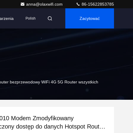
anna@olaxwifi.com
86-15622853785
arzenia
Zacytować
Polish
uter bezprzewodowy WiFi 4G 5G Router wszystkich
010 Modem Zmodyfikowany
czony dostęp do danych Hotspot Router