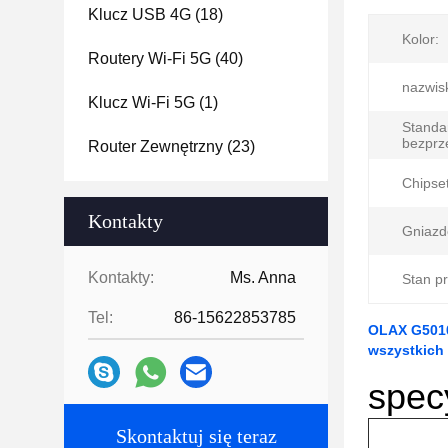
Klucz USB 4G
(18)
Kolor:
Routery Wi-Fi 5G
(40)
nazwis
Klucz Wi-Fi 5G
(1)
Standa
bezprz
Router Zewnętrzny
(23)
Chipset
Kontakty
Gniazd
Kontakty:
Ms. Anna
Stan p
Tel:
86-15622853785
OLAX G5010
wszystkich
spec
Skontaktuj się teraz