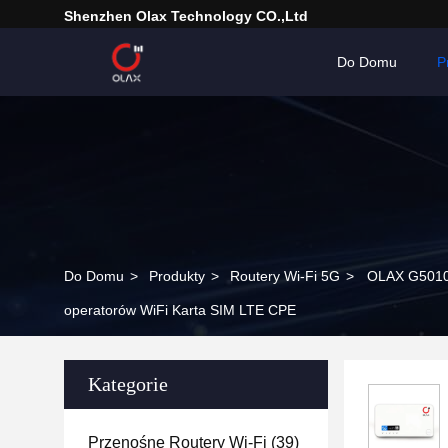
Shenzhen Olax Technology CO.,Ltd
Do Domu
P
Do Domu
>
Produkty
>
Routery Wi-Fi 5G
>
OLAX G5010 
operatorów WiFi Karta SIM LTE CPE
Kategorie
Przenośne Routery Wi-Fi
(39)