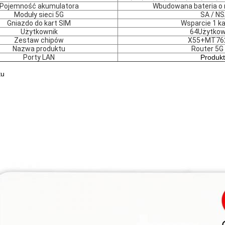
Pojemność akumulatora
Wbudowana bateria o
Moduły sieci 5G
SA / N
Gniazdo do kart SIM
Wsparcie 1 ka
Użytkownik
64Użytkow
Zestaw chipów
X55+MT76
Nazwa produktu
Router 5G
Porty LAN
Produkt
tu