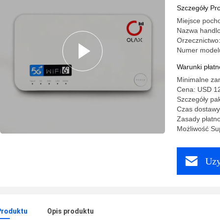
bezprzew
Szczegóły Pr
operator
Miejsce poch
Nazwa handl
Orzecznictwo
Numer model
Warunki płatno
Minimalne za
Cena: USD 1
Szczegóły pa
Czas dostawy:
Zasady płatno
Możliwość Sup
Uzy
Produktu
Opis produktu