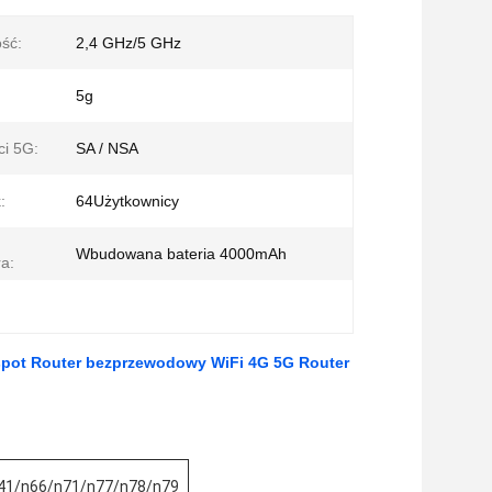
ość:
2,4 GHz/5 GHz
5g
ci 5G:
SA / NSA
:
64Użytkownicy
Wbudowana bateria 4000mAh
a:
ot Router bezprzewodowy WiFi 4G 5G Router
41/n66/n71/n77/n78/n79