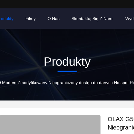
rodukty
Filmy
O Nas
Skontaktuj Się Z Nami
Wyd
Produkty
Modem Zmodyfikowany Nieograniczony dostęp do danych Hotspot Ro
OLAX G5
Nieograni