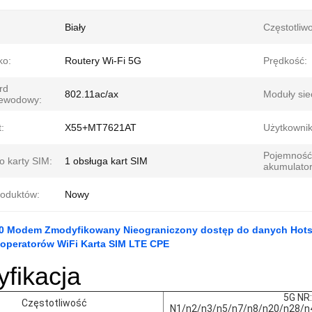
Biały
Częstotliw
ko:
Routery Wi-Fi 5G
Prędkość:
rd
802.11ac/ax
Moduły sie
ewodowy:
:
X55+MT7621AT
Użytkownik
Pojemność
o karty SIM:
1 obsługa kart SIM
akumulator
roduktów:
Nowy
 Modem Zmodyfikowany Nieograniczony dostęp do danych Hotsp
 operatorów WiFi Karta SIM LTE CPE
yfikacja
5G NR:
Częstotliwość
N1/n2/n3/n5/n7/n8/n20/n28/n