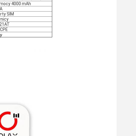
 mocy 4000 mAh
SA
rty SIM
nicy
21AT
 CPE
y