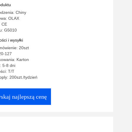
odowy WiFi 4G 5G Router wszystkich
oduktu
ów WiFi Karta SIM LTE CPE
odzenia: Chiny
owa: OLAX
: CE
u: G5010
ści i wysyłki
mówienie: 20szt
20-127
kowania: Karton
 5-8 dni
ści: T/T
ply: 200szt./tydzień
skaj najlepszą cenę