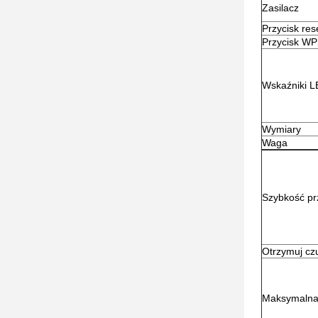
Zasilacz
Przycisk res
Przycisk W
Wskaźniki 
Wymiary
Waga
Szybkość pr
Otrzymuj cz
Maksymalna