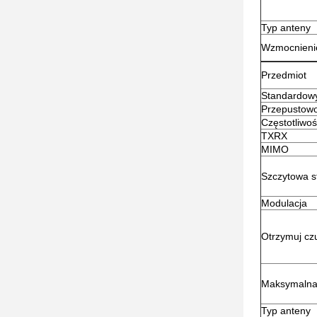
Typ anteny
Wzmocnieni
Przedmiot
Standardow
Przepustowo
Częstotliwo
TXRX
MIMO
Szczytowa 
Modulacja
Otrzymuj cz
Maksymalna
Typ anteny