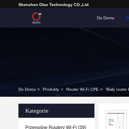
Shenzhen Olax Technology CO.,Ltd
Do Domu
P
Do Domu
>
Produkty
>
Router Wi-Fi CPE
>
Biały rout
Kategorie
Przenośne Routery Wi-Fi
(39)