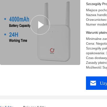
Szczegóły Pr
Miejsce poc
Nazwa handl
Orzecznictwo
Numer model
Warunki płatno
Minimalne za
Cena: Negotia
Szczegóły pak
opakowania: 
Czas dostawy
Zasady płatno
Możliwość Sup
Uzy