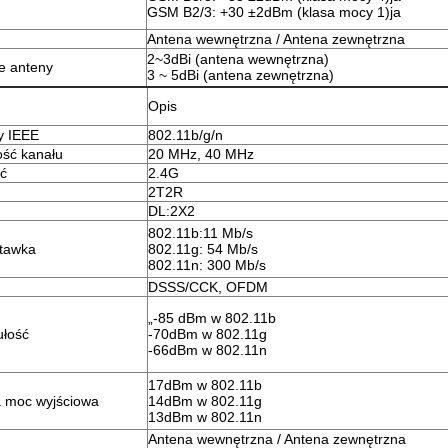
GSM B2/3: +30 ±2dBm (klasa mocy 1)
ja
Antena wewnętrzna / Antena zewnętrzna
2~3dBi (antena wewnętrzna)
e anteny
3 ~ 5dBi (antena zewnętrzna)
Opis
y IEEE
802.11b/g/n
ść kanału
20 MHz, 40 MHz
ść
2.4G
2T2R
DL:2X2
802.11b:11 Mb/s
stawka
802.11g: 54 Mb/s
802.11n: 300 Mb/s
DSSS/CCK, OFDM
„-85 dBm w 802.11b
ułość
-70dBm w 802.11g
-66dBm w 802.11n
17dBm w 802.11b
 moc wyjściowa
14dBm w 802.11g
13dBm w 802.11n
Antena wewnętrzna / Antena zewnętrzna