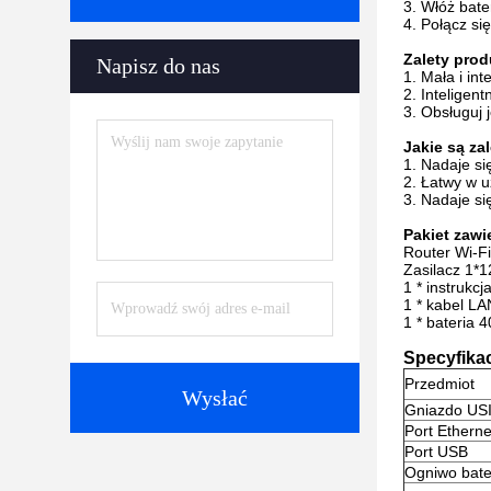
3. Włóż bate
4. Połącz si
Zalety prod
Napisz do nas
1. Mała i in
2. Inteligen
3. Obsługuj 
Jakie są za
1. Nadaje si
2. Łatwy w uż
3. Nadaje si
Pakiet zawi
Router Wi-F
Zasilacz 1*
1 * instrukcj
1 * kabel L
1 * bateria 
Specyfika
Przedmiot
Wysłać
Gniazdo US
Port Etherne
Port USB
Ogniwo bater