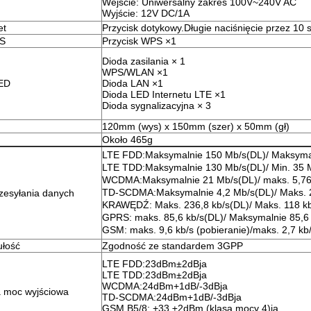
Wejście: Uniwersalny zakres 100V~240V AC
Wyjście: 12V DC/1A
et
Przycisk dotykowy.Długie naciśnięcie przez 10 
PS
Przycisk WPS ×1
Dioda zasilania × 1
WPS/WLAN ×1
LED
Dioda LAN ×1
Dioda LED Internetu LTE ×1
Dioda sygnalizacyjna × 3
120mm (wys) x 150mm (szer) x 50mm (gł)
Około 465g
LTE FDD
:
Maksymalnie 150 Mb/s
(
DL
)
/ Maksyma
LTE TDD
:
Maksymalnie 130 Mb/s
(
DL
)
/ Min. 35 
WCDMA
:
Maksymalnie 21 Mb/s
(
DL
)
/ maks. 5,7
TD-SCDMA
:
Maksymalnie 4,2 Mb/s
(
DL
)
/ Maks. 
zesyłania danych
KRAWĘDŹ: Maks. 236,8 kb/s
(
DL
)
/ Maks. 118 k
GPRS: maks. 85,6 kb/s
(
DL
)
/ Maksymalnie 85,6
GSM: maks. 9,6 kb/s (pobieranie)/maks. 2,7 kb
ułość
Zgodność ze standardem 3GPP
LTE FDD
:
23dBm±2dB
ja
LTE TDD
:
23dBm±2dB
ja
WCDMA
:
24dBm+1dB/-3dB
ja
 moc wyjściowa
TD-SCDMA
:
24dBm+1dB/-3dB
ja
GSM B5/8: +33 ±2dBm (klasa mocy 4)
ja