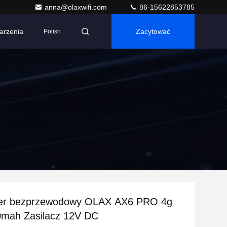
anna@olaxwifi.com
86-15622853785
arzenia
Zacytować
Polish
uter bezprzewodowy OLAX AX6 PRO 4g
mah Zasilacz 12V DC