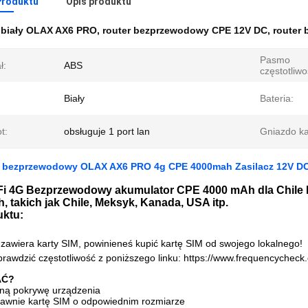
Produktu
Opis produktu
:
biały OLAX AX6 PRO
,
router bezprzewodowy CPE 12V DC
,
router
Pasmo
ł:
ABS
częstotliwo
Biały
Bateria:
t:
obsługuje 1 port lan
Gniazdo ka
er bezprzewodowy OLAX AX6 PRO 4g CPE 4000mah Zasilacz 12V D
Fi 4G Bezprzewodowy akumulator CPE 4000 mAh dla Chil
 takich jak Chile, Meksyk, Kanada, USA itp.
uktu:
e zawiera karty SIM, powinieneś kupić kartę SIM od swojego lokalnego!
rawdzić częstotliwość z poniższego linku: https://www.frequencycheck
AĆ?
lną pokrywę urządzenia
rawnie kartę SIM o odpowiednim rozmiarze