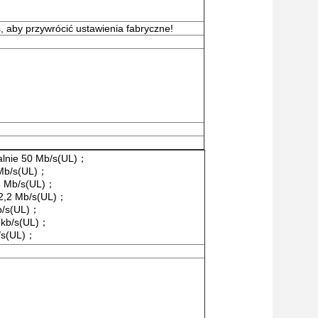
s, aby przywrócić ustawienia fabryczne!
lnie 50 Mb/s
(
UL
)；
Mb/s
(
UL
)；
6 Mb/s
(
UL
)；
2,2 Mb/s
(
UL
)；
b/s
(
UL
)；
 kb/s
(
UL
)；
/s
(
UL
)；