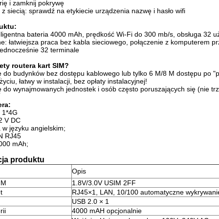
rię i zamknij pokrywę
ę z siecią: sprawdź na etykiecie urządzenia nazwę i hasło wifi
uktu:
teligentna bateria 4000 mAh, prędkość Wi-Fi do 300 mb/s, obsługa 32
tne: łatwiejsza praca bez kabla sieciowego, połączenie z komputerem pr
jednocześnie 32 terminale
lety routera kart SIM?
ę do budynków bez dostępu kablowego lub tylko 6 M/8 M dostępu po "p
yciu, łatwy w instalacji, bez opłaty instalacyjnej!
ę do wynajmowanych jednostek i osób często poruszających się (nie t
era:
i 1*4G
12 V DC
a w języku angielskim;
AN RJ45
4000 mAh;
cja produktu
Opis
IM
1.8V/3.0V USIM 2FF
t
RJ45×1, LAN, 10/100 automatyczne wykrywani
USB 2.0 × 1
ii
4000 mAH opcjonalnie