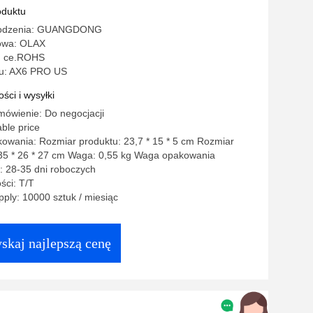
oduktu
hodzenia: GUANGDONG
owa: OLAX
: ce.ROHS
u: AX6 PRO US
ści i wysyłki
mówienie: Do negocjacji
ble price
owania: Rozmiar produktu: 23,7 * 15 * 5 cm Rozmiar
35 * 26 * 27 cm Waga: 0,55 kg Waga opakowania
: 28-35 dni roboczych
ści: T/T
ply: 10000 sztuk / miesiąc
skaj najlepszą cenę