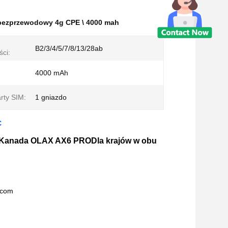
 bezprzewodowy 4g CPE \ 4000 mah
B2/3/4/5/7/8/13/28ab
ści:
4000 mAh
rty SIM:
1 gniazdo
C
e Kanada OLAX AX6 PRO
Dla krajów w obu
.com