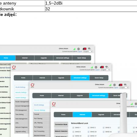
e anteny
1,5~2dBi
tkownik
32
e zdjęć: