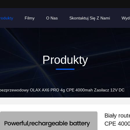
rodukty
Filmy
O Nas
Skontaktuj Się Z Nami
Wyd
Produkty
er bezprzewodowy OLAX AX6 PRO 4g CPE 4000mah Zasilacz 12V DC
Biały ro
CPE 4000