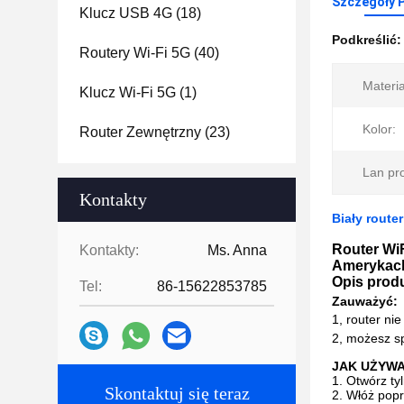
Szczegóły 
Klucz USB 4G
(18)
Podkreślić
Routery Wi-Fi 5G
(40)
Materia
Klucz Wi-Fi 5G
(1)
Kolor:
Router Zewnętrzny
(23)
Lan pro
Kontakty
Biały rout
Router Wi
Kontakty:
Ms. Anna
Amerykach,
Opis prod
Tel:
86-15622853785
Zauważyć:
1, router ni
2, możesz sp
JAK UŻYW
1. Otwórz ty
Skontaktuj się teraz
2. Włóż pop