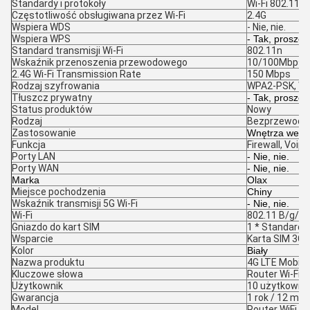
Standardy i protokoły
Wi-Fi 802.11g,
Częstotliwość obsługiwana przez Wi-Fi
2.4G
Wspiera WDS
- Nie, nie.
Wspiera WPS
- Tak, proszę.
Standard transmisji Wi-Fi
802.11n
Wskaźnik przenoszenia przewodowego
10/100Mbps
2.4G Wi-Fi Transmission Rate
150 Mbps
Rodzaj szyfrowania
WPA2-PSK, WP
Tłuszcz prywatny
- Tak, proszę.
Status produktów
Nowy
Rodzaj
Bezprzewod
Zastosowanie
Wnętrza wewn
Funkcja
Firewall, Voip
Porty LAN
- Nie, nie.
Porty WAN
- Nie, nie.
Marka
Olax
Miejsce pochodzenia
Chiny
Wskaźnik transmisji 5G Wi-Fi
- Nie, nie.
Wi-Fi
802.11 B/g/n
Gniazdo do kart SIM
1 * Standardo
Wsparcie
Karta SIM 3G/
Kolor
Biały
Nazwa produktu
4G LTE Mobile 
Kluczowe słowa
Router Wi-Fi
Użytkownik
10 użytkownik
Gwarancja
1 rok / 12 mie
Model
Router WiFi