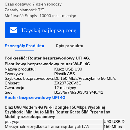
Czas dostawy: 7 dzień roboczy
Zasady płatności: T/T
Możliwość Supply: 10000+szt.+miesiąc
Uzyskaj najlepszą cenę
Szczegóły Produktu
Opis produktu
Podkreślić:
Router bezprzewodowy UFI 4G
,
Plastikowy bezprzewodowy router Wi-Fi 4G
Nazwa produktu:
Klucz USB U90
Tworzywo:
Plastik ABS
Szybkość bezprzewodowa:
DL 150 Mb/s/Przesyłanie 50 Mb/s
Chipset:
ZX297520V3E
Gwarancja:
12 miesięcy
Sieć:
B1/3/5/7/8/20/38/3 9/40/41
Router bezprzewodowy UFI 4G
Olax U90 Modem 4G Wi-Fi Dongle 150Mbps Wysokiej 
Szybkości Mini Auto Mifis Router Karta SIM Przenośny 
Mobilny szerokopasmowy
pozycja
U90 USB Don
Maksymalna prędkość transmisji danych LAN
150 Mbps