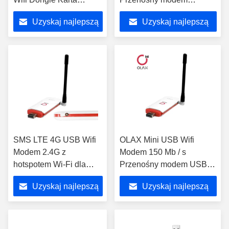
Sieciowa
szerokopasmowy 4g LTE
Uzyskaj najlepszą
Uzyskaj najlepszą
cenę
cenę
SMS LTE 4G USB Wifi
OLAX Mini USB Wifi
Modem 2.4G z
Modem 150 Mb / s
hotspotem Wi-Fi dla
Przenośny modem USB
telefonów komórkowych
4G Cat4
Uzyskaj najlepszą
Uzyskaj najlepszą
cenę
cenę