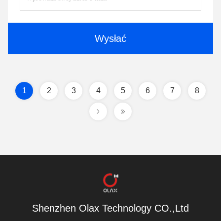
Wysłać
1
2
3
4
5
6
7
8
Shenzhen Olax Technology CO.,Ltd