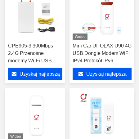
Wideo
CPE905-3 300Mbps
Mini Car Ufi OLAX U90 4G
2.4G Przenośne
USB Dongle Modem WiFi
modemy Wi-Fi USB
IPv4 Protokół IPv6
Dwie zewnętrzne anteny
Uzyskaj najlepszą
Uzyskaj najlepszą
RJ45
cenę
cenę
Wideo