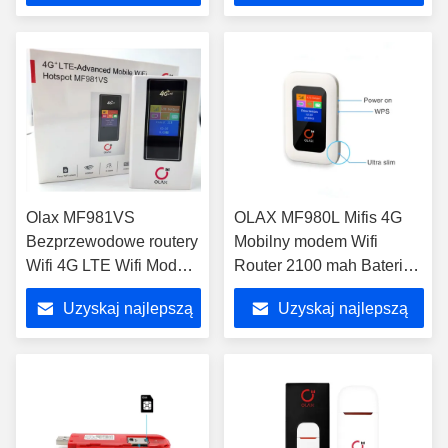
cenę
cenę
Olax MF981VS
OLAX MF980L Mifis 4G
Bezprzewodowe routery
Mobilny modem Wifi
Wifi 4G LTE Wifi Modem
Router 2100 mah Bateria
z gniazdem karty SIM
litowa
Uzyskaj najlepszą
Uzyskaj najlepszą
150 Mb / s
cenę
cenę