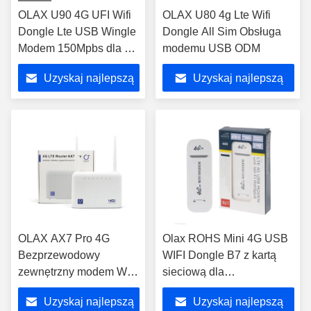
OLAX U90 4G UFI Wifi
OLAX U80 4g Lte Wifi
Dongle Lte USB Wingle
Dongle All Sim Obsługa
Modem 150Mpbs dla 10
modemu USB ODM
użytkowników
Uzyskaj najlepszą
Uzyskaj najlepszą
cenę
cenę
OLAX AX7 Pro 4G
Olax ROHS Mini 4G USB
Bezprzewodowy
WIFI Dongle B7 z kartą
zewnętrzny modem Wifi
sieciową dla
5000 mah
przedsiębiorstw
Uzyskaj najlepszą
Uzyskaj najlepszą