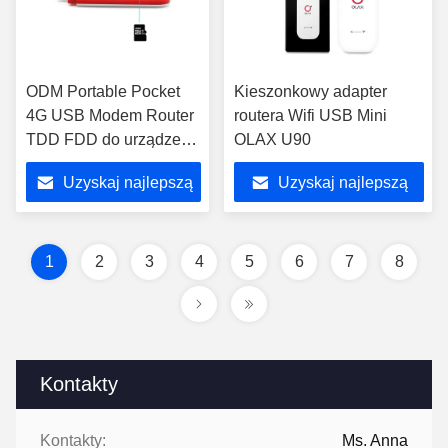
ODM Portable Pocket
Kieszonkowy adapter
4G USB Modem Router
routera Wifi USB Mini
TDD FDD do urządzeń
OLAX U90
inteligentnych
Uzyskaj najlepszą
Uzyskaj najlepszą
cenę
cenę
1
2
3
4
5
6
7
8
Kontakty
Kontakty:
Ms. Anna