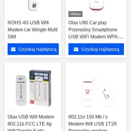
Wideo
ROHS 4G USB Wifi
Olax U90 Car play
Modem Lte Wingle Multi
Przenośny Smartphone
SIM
USB WiFi Modem WPA-
PSK WPA2-PSK
Uzyskaj najlepszą
Uzyskaj najlepszą
Bezprzewodowy Adapter
do komputera
cenę
cenę
Olax USB Wifi Modem
802.11n 150 Mb / s
802.11b FCC LTE 4g
Modem Wifi USB 1T1R
Wifi Dongle Karta
Przenośny modem